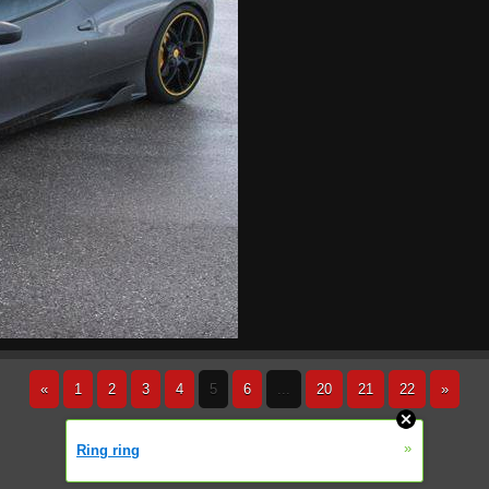
«
1
2
3
4
5
6
...
20
21
22
»
»
Ring ring